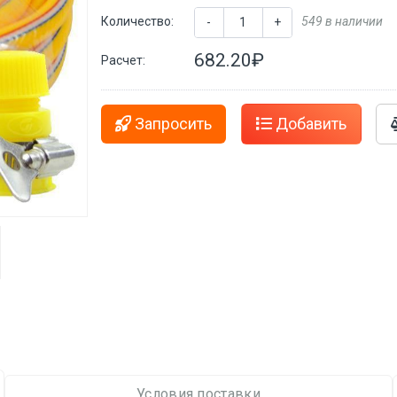
Количество:
549 в наличии
-
+
682.20₽
Расчет:
Запросить
Добавить
Условия поставки