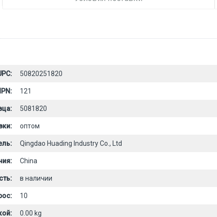
UPC:
50820251820
PN:
121
вца:
5081820
вки:
оптом
ель:
Qingdao Huading Industry Co., Ltd
ния:
China
сть:
в наличии
рос:
10
кой:
0.00 kg