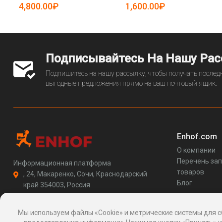
5081647)
5081584)
4,800.00₽
1,600.00₽
Подписывайтесь На Нашу Ра
Подпишитесь на нашу рассылку, чтобы получать последн
выгодные предложения прямо на ваш почтовый ящик.
Enhof.com
О компании
Перечень за
Информационная платформа
товаров
, 24, Макаренко, Сочи, Краснодарский
Блог
край 354003, Россия
support@enhof.com
http://enhof.com
Мы используем файлы «Cookie» и метрические системы для с