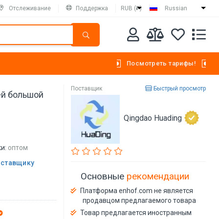
Отслеживание
Поддержка
RUB (₽)
Russian
Посмотреть тарифы!
Поставщик
Быстрый просмотр
ей большой
Qingdao Huading
и:
оптом
оставщику
Основные
рекомендации
Платформа enhof.com не является
продавцом предлагаемого товара
Товар предлагается иностранным