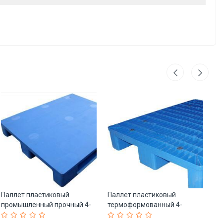
Паллет пластиковый
Паллет пластиковый
Ящ
промышленный прочный 4-
термоформованный 4-
хр
сторонний стандарт (арт. 25-
сторонний 800 lbs (арт. 25-
и