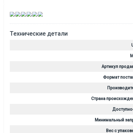
,
,
,
,
,
Технические детали
M
Артикул прода
Формат поста
Производит
Страна происхожде
Доступно
Минимальный зап
Вес с упаков