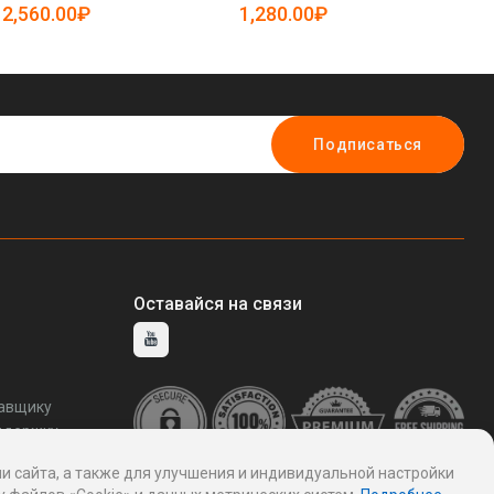
5081621)
5081588)
(а
2,560.00₽
1,280.00₽
1
Подписаться
Оставайся на связи
тавщику
ддержку
и сайта, а также для улучшения и индивидуальной настройки