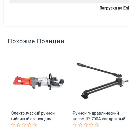
Загрузка на Enh
Похожие Позиции
з
Электрический ручной
Ручной гидравлический
я
гибочный станок для
насос HP-700A квадратный
арматуры C-25 (арт. 25-
(арт. 25-19085854)