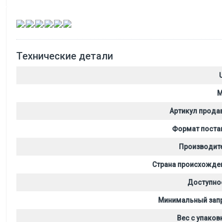
,
,
,
,
,
Технические детали
M
Артикул прода
Формат поста
Производит
Страна происхожде
Доступно
Минимальный зап
Вес с упаков