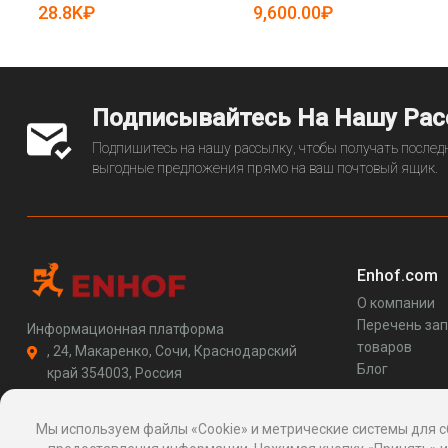
19085980)
28.8K₽
9,600.00₽
Подписывайтесь На Нашу Ра
Подпишитесь на нашу рассылку, чтобы получать последн
выгодные предложения прямо на ваш почтовый ящик.
Enhof.com
О компании
Перечень за
Информационная платформа
товаров
, 24, Макаренко, Сочи, Краснодарский
Блог
край 354003, Россия
support@enhof.com
http://enhof.com
Мы используем файлы «Cookie» и метрические системы для с