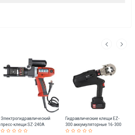
Электрогидравлический
Гидравлические клещи EZ-
Ма
пресс-клещи SZ-240A
300 аккумуляторные 16-300
ZR
встраиваемый (арт. 25-
кв.мм (арт. 25-19086061)
мо