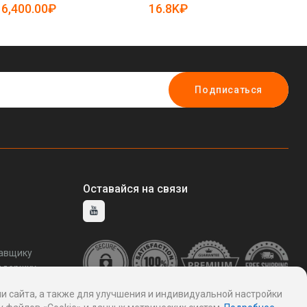
19086035)
6,400.00₽
16.8K₽
4
Подписаться
Оставайся на связи
тавщику
ддержку
и сайта, а также для улучшения и индивидуальной настройки