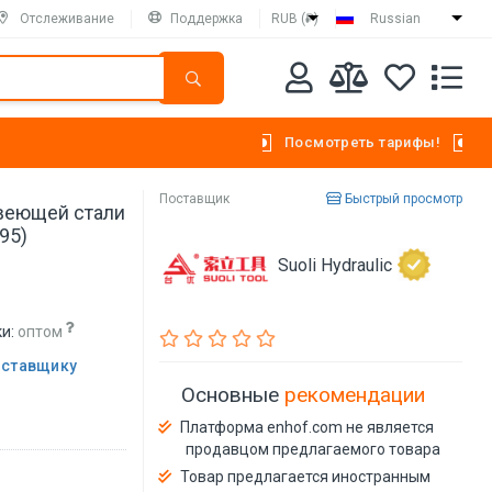
Отслеживание
Поддержка
RUB (₽)
Russian
Посмотреть тарифы!
Поставщик
Быстрый просмотр
веющей стали
95)
Suoli Hydraulic
и:
оптом
оставщику
Основные
рекомендации
Платформа enhof.com не является
продавцом предлагаемого товара
Товар предлагается иностранным