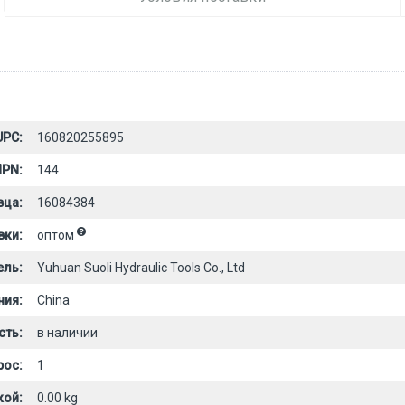
UPC:
160820255895
PN:
144
вца:
16084384
вки:
оптом
ель:
Yuhuan Suoli Hydraulic Tools Co., Ltd
ния:
China
сть:
в наличии
рос:
1
кой:
0.00 kg