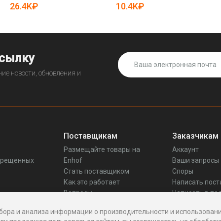
19086184)
26.4K₽
10.4K₽
ссылку
ие новости, обновления и
Поставщикам
Заказчикам
Размещайте товары на
Аккаунт
прещенных
Enhof
Ваши запросы
Стать поставщиком
Споры
Как это работает
Написать пос
Вопросы
Написать в по
Реквизиты
бора и анализа информации о производительности и использовани