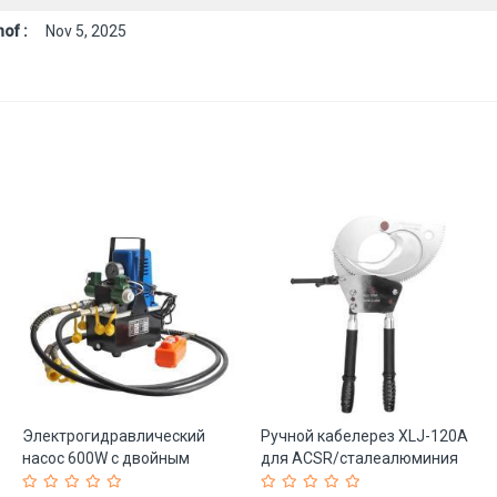
of :
Nov 5, 2025
Электрогидравлический
Ручной кабелерез XLJ-120A
насос 600W с двойным
для ACSR/сталеалюминия
соленоидом (арт. 25-
(арт. 25-19085982)