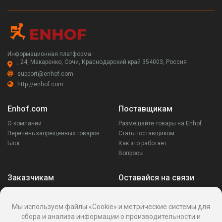
Информационная платформа
, 24, Макаренко, Сочи, Краснодарский край 354003, Россия
support@enhof.com
http://enhof.com
Enhof.com
Поставщикам
О компании
Размещайте товары на Enhof
Перечень запрещенных товаров
Стать поставщиком
Блог
Как это работает
Вопросы
Заказчикам
Оставайся на связи
Аккаунт
Ваши запросы
Мы используем файлы «Cookie» и метрические системы для
Споры
сбора и анализа информации о производительности и