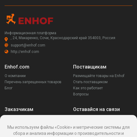
Информационная платформа
, 24, Макаренко, Сочи, Краснодарский край 354003, Россия
support@enhof.com
http://enhof.com
Enhof.com
Поставщикам
О компании
Размещайте товары на Enhof
Перечень запрещенных товаров
Стать поставщиком
Блог
Как это работает
Вопросы
Заказчикам
Оставайся на связи
Аккаунт
Ваши запросы
Мы используем файлы «Cookie» и метрические системы для
Споры
сбора и анализа информации о производительности и
Написать поставщику