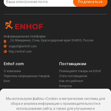
Подписаться
Информационная платформа
, 24, Макаренко, Сочи, Краснодарский край 354003, Россия
support@enhof.com
http://enhof.com
Enhof.com
Поставщикам
О компании
Размещайте товары на Enhof
Перечень запрещенных товаров
Стать поставщиком
Блог
Как это работает
Вопросы
Заказчикам
Оставайся на связи
Мы используем файлы «Cookie» и метрические системы для
сбора и анализа информации о производительности и
Аккаунт
использовании сайта, а также для улучшения и
Ваши запросы