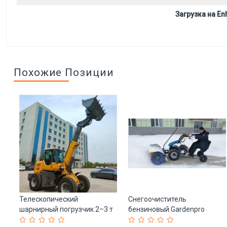
Загрузка на Enh
Похожие Позиции
Телескопический
Снегоочиститель
шарнирный погрузчик 2–3 т
бензиновый Gardenpro
т.
с увеличенной
двигатель 15 л.с.