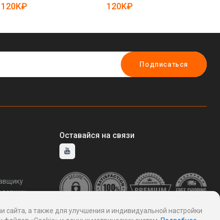
асфальта (арт. 25-5082940)
(арт. 25-5083011)
50
120K₽
120K₽
1
Подписаться
Оставайся на связи
тавщику
ддержку
и сайта, а также для улучшения и индивидуальной настройки