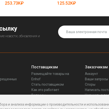
(арт. 25-12062296)
(арт. 25-5083294)
253.73K₽
125.52K₽
ссылку
ие новости, обновления и
Поставщикам
Заказчикам
Размещайте товары на
Аккаунт
прещенных
Enhof
Ваши запросы
Стать поставщиком
Споры
Как это работает
Написать пос
Вопросы
Написать в по
Реквизиты
бора и анализа информации о производительности и использовани