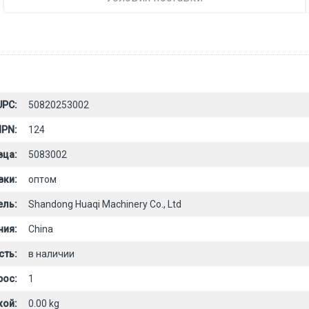
UPC:
50820253002
PN:
124
вца:
5083002
вки:
оптом
ель:
Shandong Huaqi Machinery Co., Ltd
ния:
China
сть:
в наличии
рос:
1
кой:
0.00 kg