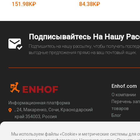
грузоподъемностью (арт.
высокопроизводительный
151.98K₽
84.38K₽
25-12062278)
(арт. 25-12062959)
Подписывайтесь На Нашу Ра
Подпишитесь на нашу рассылку, чтобы получать последн
выгодные предложения прямо на ваш почтовый ящик.
Enhof.com
О компании
Перечень за
Информационная платформа
товаров
, 24, Макаренко, Сочи, Краснодарский
Блог
край 354003, Россия
support@enhof.com
http://enhof.com
Мы используем файлы «Cookie» и метрические системы для с