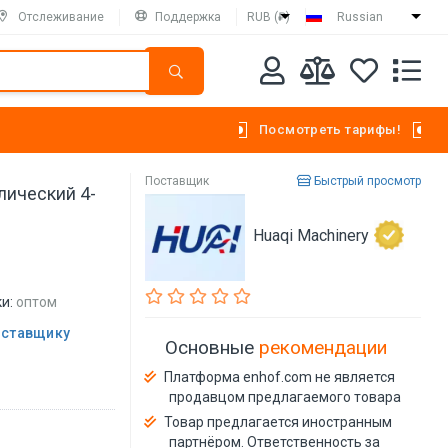
Отслеживание
Поддержка
RUB (₽)
Russian
Посмотреть тарифы!
Поставщик
Быстрый просмотр
лический 4-
Huaqi Machinery
и:
оптом
оставщику
Основные
рекомендации
Платформа enhof.com не является
продавцом предлагаемого товара
Товар предлагается иностранным
партнёром. Ответственность за