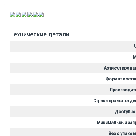
,
,
,
,
,
Технические детали
M
Артикул прода
Формат поста
Производит
Страна происхожде
Доступно
Минимальный зап
Вес с упаков