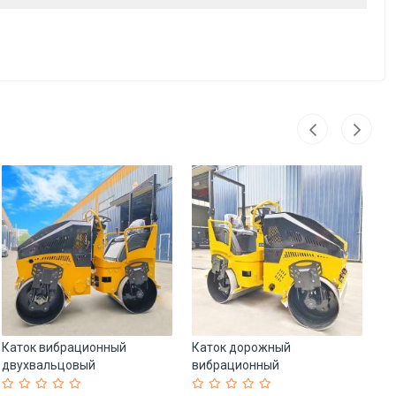
Каток вибрационный
Каток дорожный
Мо
двухвальцовый
вибрационный
ба
гидравлический для
двухвальцовый 1-3 тонны
дл