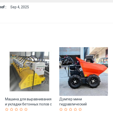
of :
Sep 4, 2025
Машина для выравнивания
Думпер мини
и укладки бетонных полов с
гидравлический
вибрацией и опорной рамой
саморазгружающийся 300 кг