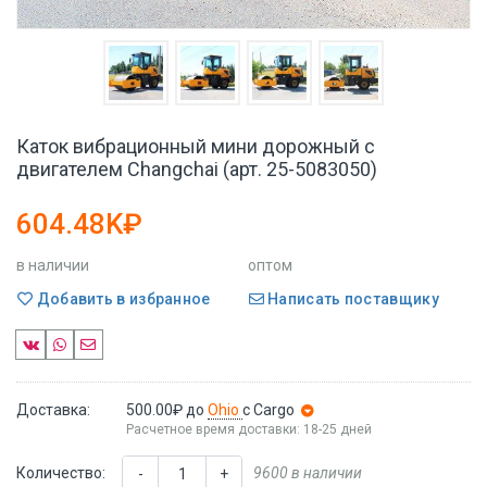
Каток вибрационный мини дорожный с
двигателем Changchai (арт. 25-5083050)
604.48K₽
в наличии
оптом
Добавить в избранное
Написать поставщику
Доставка:
500.00₽
до
Ohio
с Cargo
Расчетное время доставки: 18-25 дней
Количество:
9600 в наличии
-
+