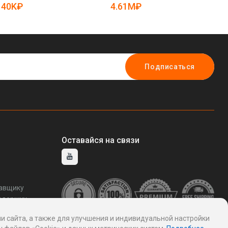
5082496)
19084193)
40K₽
4.61M₽
1
Подписаться
Оставайся на связи
тавщику
ддержку
и сайта, а также для улучшения и индивидуальной настройки