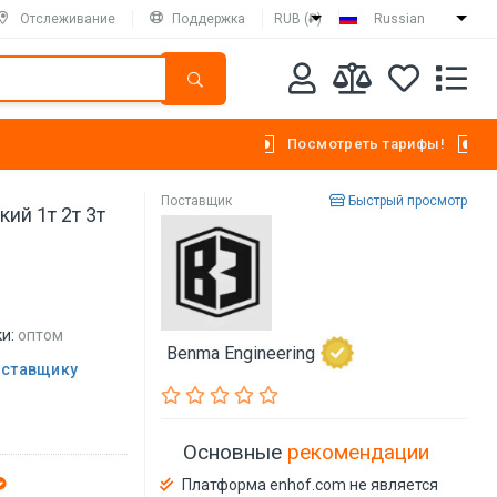
Отслеживание
Поддержка
RUB (₽)
Russian
Посмотреть тарифы!
Поставщик
Быстрый просмотр
ий 1т 2т 3т
и:
оптом
Benma Engineering
оставщику
Основные
рекомендации
Платформа enhof.com не является