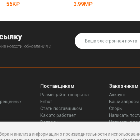
(арт. 25-5082594)
56K₽
3.99M₽
ссылку
ие новости, обновления и
Поставщикам
Заказчикам
Размещайте товары на
Аккаунт
прещенных
Enhof
Ваши запросы
Стать поставщиком
Споры
Как это работает
Написать пос
Вопросы
Написать в по
Реквизиты
бора и анализа информации о производительности и использовани