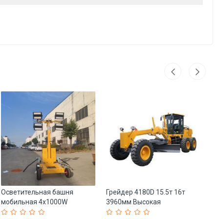
Осветительная башня
Грейдер 4180D 15.5т 16т
Ма
мобильная 4x1000W
3960мм Высокая
эл
телескопическая 5м (арт. 25-
эффективность (арт. 25-
EP