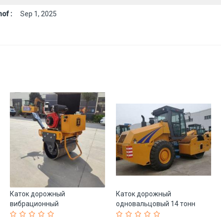
of :
Sep 1, 2025
Каток дорожный
Каток дорожный
вибрационный
одновальцовый 14 тонн
одновальцовый 300кг мини
CDM514D (арт. 25-19083841)