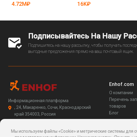
5082530)
4.72M₽
16K₽
Подписывайтесь На Нашу Ра
Подпишитесь на нашу рассылку, чтобы получать последн
выгодные предложения прямо на ваш почтовый ящик.
Enhof.com
О компании
Перечень за
Информационная платформа
товаров
, 24, Макаренко, Сочи, Краснодарский
Блог
край 354003, Россия
support@enhof.com
http://enhof.com
Мы используем файлы «Cookie» и метрические системы для с