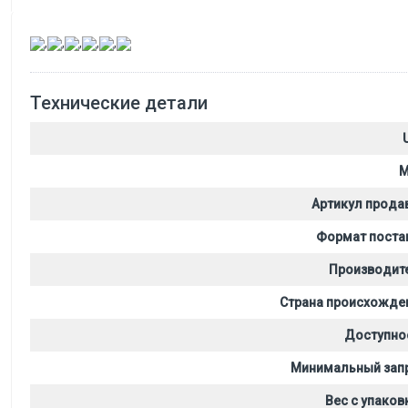
,
,
,
,
,
Технические детали
M
Артикул прода
Формат поста
Производит
Страна происхожде
Доступно
Минимальный зап
Вес с упаков