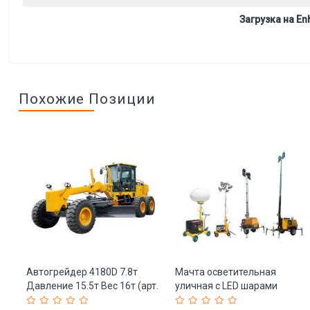
Загрузка на Enh
Похожие Позиции
Автогрейдер 4180D 7.8т
Мачта осветительная
Давление 15.5т Вес 16т (арт.
уличная с LED шарами
25-19084189)
4*1000W 5-9 м (арт. 25-