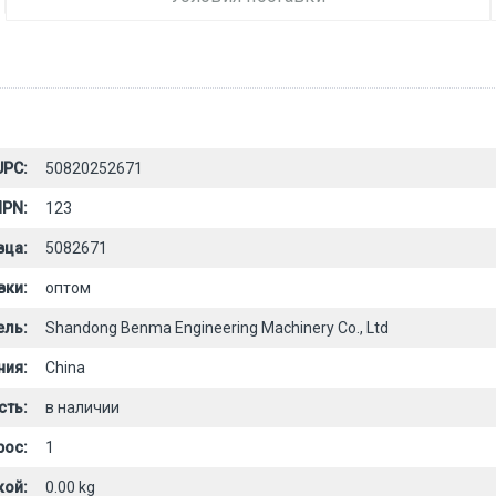
UPC:
50820252671
PN:
123
вца:
5082671
вки:
оптом
ель:
Shandong Benma Engineering Machinery Co., Ltd
ния:
China
сть:
в наличии
рос:
1
кой:
0.00 kg