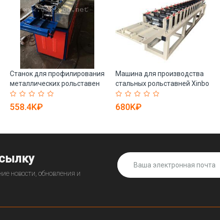
Станок для профилирования
Машина для производства
металлических рольставен
стальных рольставней Xinbo
гаражных дверей (арт. 25-
Egypt (арт. 25-18080161)
18080149)
558.4K₽
680K₽
ссылку
ие новости, обновления и