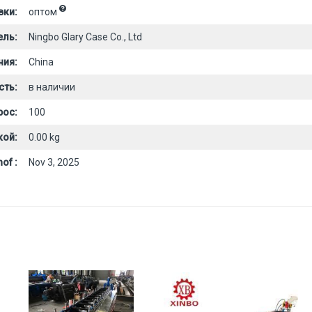
вки:
оптом
ель:
Ningbo Glary Case Co., Ltd
ния:
China
сть:
в наличии
рос:
100
кой:
0.00 kg
of :
Nov 3, 2025