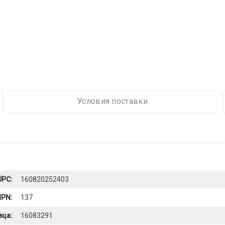
Условия поставки
UPC:
160820252403
PN:
137
вца:
16083291