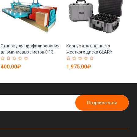
Станок для профилирования
Корпус для внешнего
Че
алюминиевых листов 0.13-
жесткого диска GLARY
уд
0.18мм (арт. 25-18080147)
большой профессиональный
(а
(арт. 25-19082618)
400.00₽
1,975.00₽
7
Подписаться