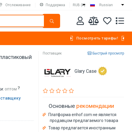
Отслеживание
Поддержка
RUB (₽)
Russian
Посмотреть тарифы!
Поставщик
Быстрый просмотр
 пластиковый
Glary Case
и:
оптом
оставщику
Основные
рекомендации
Платформа enhof.com не является
продавцом предлагаемого товара
Товар предлагается иностранным