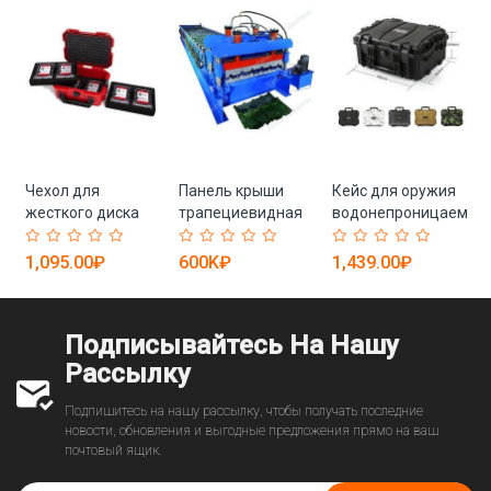
Чехол для
Панель крыши
Кейс для оружия
а
жесткого диска
трапециевидная
водонепроницаемый
.
ударопрочный и
цветная
и ударопрочный
штабелируемый
холодногибочная
(арт. 25-19082557)
1,095.00₽
600K₽
1,439.00₽
(арт. 25-19082758)
(арт. 25-18080057)
Подписывайтесь На Нашу
Рассылку
Подпишитесь на нашу рассылку, чтобы получать последние
новости, обновления и выгодные предложения прямо на ваш
почтовый ящик.