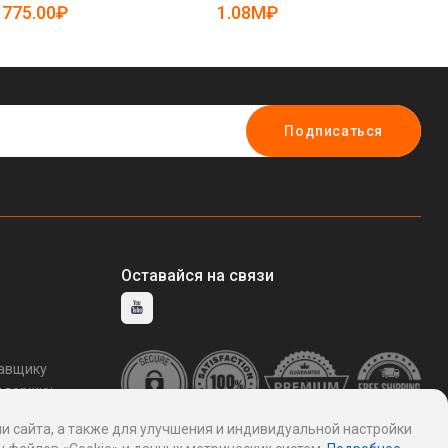
пеной (арт. 25-19082799)
глазурованной черепицей
775.00₽
1.08M₽
1
(арт. 25-18080238)
Подписаться
Оставайся на связи
тавщику
ддержку
и сайта, а также для улучшения и индивидуальной настройки