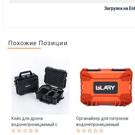
Загрузка на Enh
Похожие Позиции
Кейс для дрона
Органайзер для патронов
водонепроницаемый с
водонепроницаемый
пеной GLARY (арт. 25-
пылезащитный жесткий