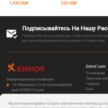
19082588)
(арт. 25-19082625)
1,439.00₽
535.00₽
Подписывайтесь На Нашу Ра
Подпишитесь на нашу рассылку, чтобы получать последн
выгодные предложения прямо на ваш почтовый ящик.
Enhof.com
О компании
Перечень за
Информационная платформа
товаров
, 24, Макаренко, Сочи, Краснодарский
Блог
край 354003, Россия
support@enhof.com
http://enhof.com
Мы используем файлы «Cookie» и метрические системы для с