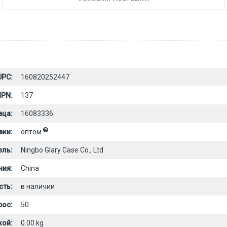
UPC:
160820252447
PN:
137
вца:
16083336
вки:
оптом
ель:
Ningbo Glary Case Co., Ltd
ния:
China
сть:
в наличии
рос:
50
кой:
0.00 kg