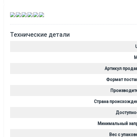
,
,
,
,
,
Технические детали
M
Артикул прода
Формат поста
Производит
Страна происхожде
Доступно
Минимальный зап
Вес с упаков