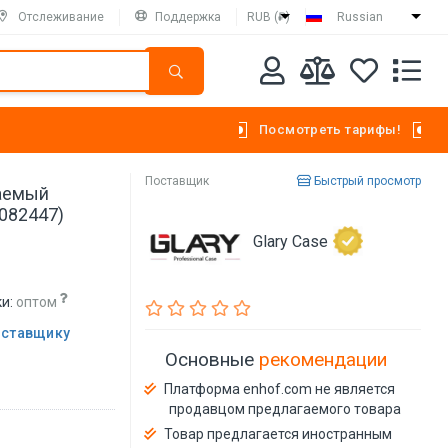
Отслеживание
Поддержка
RUB (₽)
Russian
Посмотреть тарифы!
Поставщик
Быстрый просмотр
аемый
082447)
Glary Case
и:
оптом
оставщику
Основные
рекомендации
Платформа enhof.com не является
продавцом предлагаемого товара
Товар предлагается иностранным