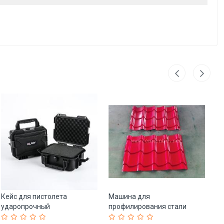
Кейс для пистолета
Машина для
Ст
ударопрочный
профилирования стали
ме
водонепроницаемый с
высокого качества с
(а