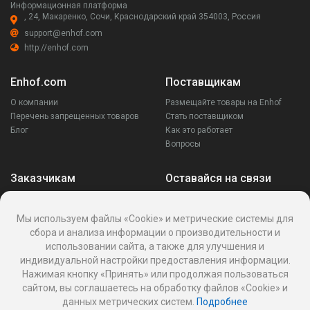
Информационная платформа
, 24, Макаренко, Сочи, Краснодарский край 354003, Россия
support@enhof.com
http://enhof.com
Enhof.com
Поставщикам
О компании
Размещайте товары на Enhof
Перечень запрещенных товаров
Стать поставщиком
Блог
Как это работает
Вопросы
Заказчикам
Оставайся на связи
Аккаунт
Ваши запросы
Мы используем файлы «Cookie» и метрические системы для
Споры
сбора и анализа информации о производительности и
Написать поставщику
использовании сайта, а также для улучшения и
Написать в поддержку
индивидуальной настройки предоставления информации.
Реквизиты
Нажимая кнопку «Принять» или продолжая пользоваться
сайтом, вы соглашаетесь на обработку файлов «Cookie» и
данных метрических систем.
Подробнее