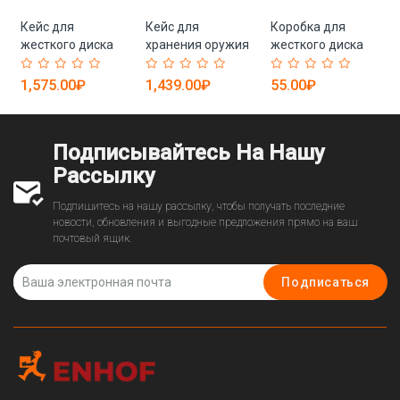
Кейс для
Кейс для
Коробка для
мый
жесткого диска
хранения оружия
жесткого диска
защитный
с жестким
пылезащитная
-
прочный высокого
корпусом и
маленькая (арт.
1,575.00₽
1,439.00₽
55.00₽
качества (арт. 25-
пенопластом (арт.
25-19082867)
19082877)
25-19082808)
Подписывайтесь На Нашу
Рассылку
Подпишитесь на нашу рассылку, чтобы получать последние
новости, обновления и выгодные предложения прямо на ваш
почтовый ящик.
Подписаться