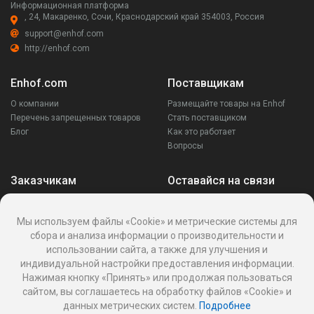
Информационная платформа
, 24, Макаренко, Сочи, Краснодарский край 354003, Россия
support@enhof.com
http://enhof.com
Enhof.com
Поставщикам
О компании
Размещайте товары на Enhof
Перечень запрещенных товаров
Стать поставщиком
Блог
Как это работает
Вопросы
Заказчикам
Оставайся на связи
Аккаунт
Ваши запросы
Мы используем файлы «Cookie» и метрические системы для
Споры
сбора и анализа информации о производительности и
Написать поставщику
использовании сайта, а также для улучшения и
Написать в поддержку
индивидуальной настройки предоставления информации.
Реквизиты
Нажимая кнопку «Принять» или продолжая пользоваться
сайтом, вы соглашаетесь на обработку файлов «Cookie» и
данных метрических систем.
Подробнее