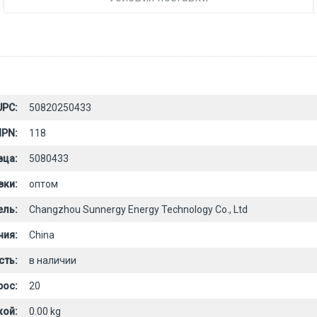
UPC:
50820250433
PN:
118
вца:
5080433
вки:
оптом
ель:
Changzhou Sunnergy Energy Technology Co., Ltd
ния:
China
сть:
в наличии
рос:
20
кой:
0.00 kg