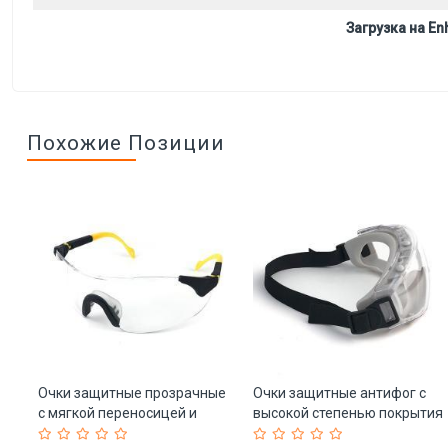
Загрузка на Enh
Похожие Позиции
Очки защитные прозрачные
Очки защитные антифог с
ой
с мягкой переносицей и
высокой степенью покрытия
49)
регулируемыми дужками
(арт. 25-5080128)