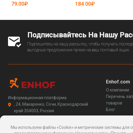
(арт. 25-5080004)
79.00₽
184.00₽
Подписывайтесь На Нашу Ра
Подпишитесь на нашу рассылку, чтобы получать последн
выгодные предложения прямо на ваш почтовый ящик.
Enhof.com
О компании
Перечень за
Информационная платформа
товаров
, 24, Макаренко, Сочи, Краснодарский
Блог
край 354003, Россия
support@enhof.com
http://enhof.com
Мы используем файлы «Cookie» и метрические системы для с