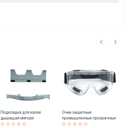
Подкладка для каски
Очки защитные
Оч
дышащая мягкая
промышленные прозрачные
ре
впитывающая 10 в 1 (арт.
ANSI (арт. 25-5080299)
эл