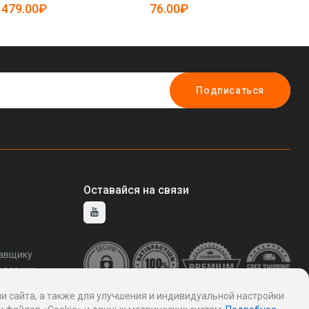
25-5080223)
50
479.00₽
76.00₽
1
Подписаться
Оставайся на связи
тавщику
ддержку
и сайта, а также для улучшения и индивидуальной настройки