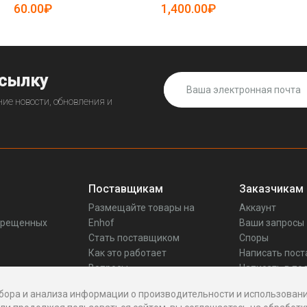
(арт. 25-5080425)
60.00₽
1,400.00₽
ссылку
ие новости, обновления и
Поставщикам
Заказчикам
Размещайте товары на
Аккаунт
прещенных
Enhof
Ваши запросы
Стать поставщиком
Споры
Как это работает
Написать пос
Вопросы
Написать в по
Реквизиты
бора и анализа информации о производительности и использовани