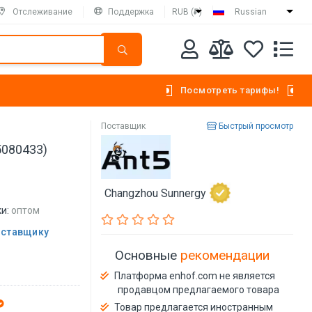
Отслеживание
Поддержка
RUB (₽)
Russian
Посмотреть тарифы!
Поставщик
Быстрый просмотр
5080433)
Changzhou Sunnergy
и:
оптом
оставщику
Основные
рекомендации
Платформа enhof.com не является
продавцом предлагаемого товара
Товар предлагается иностранным