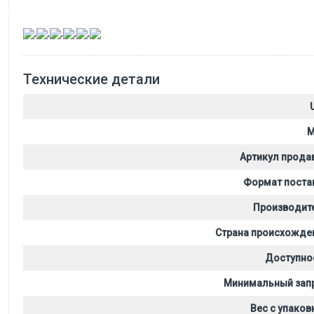
,
,
,
,
,
Технические детали
M
Артикул прода
Формат поста
Производит
Страна происхожде
Доступно
Минимальный зап
Вес с упаков