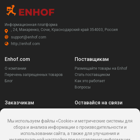
Информационная платформа
, 24, Макаренко, Сочи, Краснодарский край 354003, Россия
support@enhof.com
http://enhof.com
Enhof.com
Поставщикам
О компании
Размещайте товары на Enhof
Перечень запрещенных товаров
Стать поставщиком
Блог
Как это работает
Вопросы
Заказчикам
Оставайся на связи
Аккаунт
Ваши запросы
Мы используем файлы «Cookie» и метрические системы для
Споры
сбора и анализа информации о производительности и
Написать поставщику
использовании сайта, а также для улучшения и
Написать в поддержку
индивидуальной настройки предоставления информации.