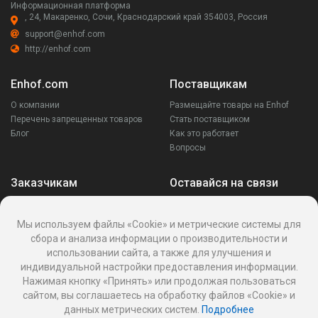
Информационная платформа
, 24, Макаренко, Сочи, Краснодарский край 354003, Россия
support@enhof.com
http://enhof.com
Enhof.com
Поставщикам
О компании
Размещайте товары на Enhof
Перечень запрещенных товаров
Стать поставщиком
Блог
Как это работает
Вопросы
Заказчикам
Оставайся на связи
Аккаунт
Ваши запросы
Мы используем файлы «Cookie» и метрические системы для
Споры
сбора и анализа информации о производительности и
Написать поставщику
использовании сайта, а также для улучшения и
Написать в поддержку
индивидуальной настройки предоставления информации.
Реквизиты
Нажимая кнопку «Принять» или продолжая пользоваться
сайтом, вы соглашаетесь на обработку файлов «Cookie» и
данных метрических систем.
Подробнее