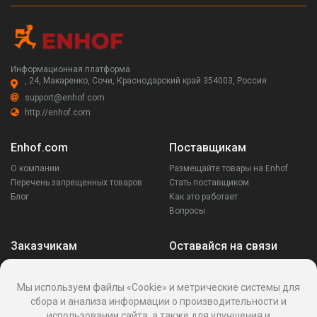
Информационная платформа
, 24, Макаренко, Сочи, Краснодарский край 354003, Россия
support@enhof.com
http://enhof.com
Enhof.com
Поставщикам
О компании
Размещайте товары на Enhof
Перечень запрещенных товаров
Стать поставщиком
Блог
Как это работает
Вопросы
Заказчикам
Оставайся на связи
Аккаунт
Ваши запросы
Мы используем файлы «Cookie» и метрические системы для
Споры
сбора и анализа информации о производительности и
Написать поставщику
использовании сайта, а также для улучшения и