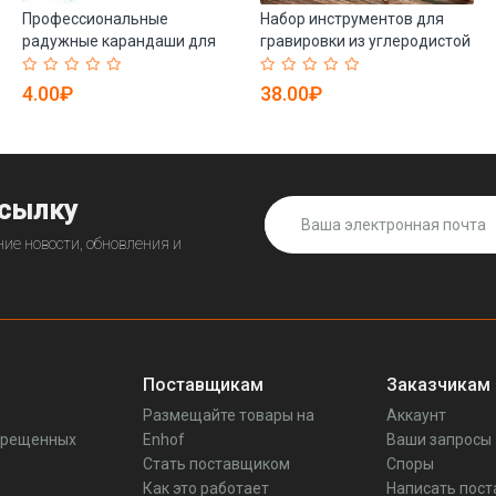
Профессиональные
Набор инструментов для
радужные карандаши для
гравировки из углеродистой
художественной росписи,
стали для работы по дереву
наборы на заказ (арт.
(арт. 21082424)
4.00₽
38.00₽
21082133)
ссылку
ие новости, обновления и
Поставщикам
Заказчикам
Размещайте товары на
Аккаунт
прещенных
Enhof
Ваши запросы
Стать поставщиком
Споры
Как это работает
Написать пос