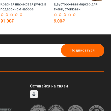
Красная шариковая ручка в
Двусторонний маркер для
М
подарочном наборе,
ткани, стойкий и
хи
металлическая ручка для
несмываемый (арт.
та
письма (арт. 21081943)
21102083)
на
91.00₽
9.00₽
1
Подписаться
Оставайся на связи
тавщику