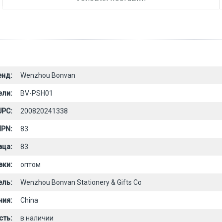
енд:
Wenzhou Bonvan
ели:
BV-PSH01
UPC:
200820241338
PN:
83
вца:
83
вки:
оптом
ель:
Wenzhou Bonvan Stationery & Gifts Co
ния:
China
сть:
в наличии