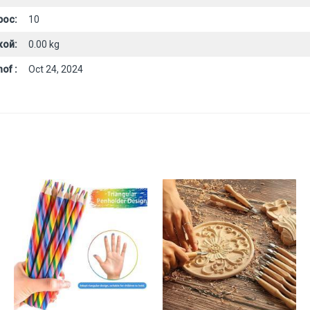
рос:
10
кой:
0.00 kg
of :
Oct 24, 2024