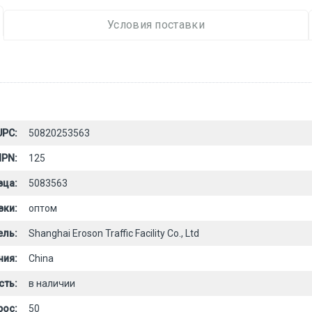
Условия поставки
UPC:
50820253563
PN:
125
вца:
5083563
вки:
оптом
ель:
Shanghai Eroson Traffic Facility Co., Ltd
ния:
China
сть:
в наличии
рос:
50