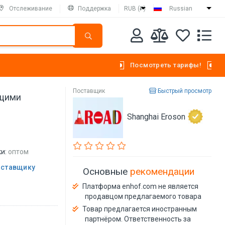
Отслеживание
Поддержка
RUB (₽)
Russian
Посмотреть тарифы!
Поставщик
Быстрый просмотр
ющими
Shanghai Eroson
и:
оптом
оставщику
Основные
рекомендации
Платформа enhof.com не является
продавцом предлагаемого товара
Товар предлагается иностранным
партнёром. Ответственность за