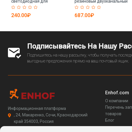
светодиодная для
резиновый двухканальный
дорожных конусов на
уличный (арт. 25-5083816)
солнечной батарее (арт. 25-
240.00₽
687.00₽
5083673)
Подписывайтесь На Нашу Ра
Подпишитесь на нашу рассылку, чтобы получать последн
выгодные предложения прямо на ваш почтовый ящик.
Enhof.com
О компании
Перечень за
Информационная платформа
товаров
, 24, Макаренко, Сочи, Краснодарский
Блог
край 354003, Россия
support@enhof.com