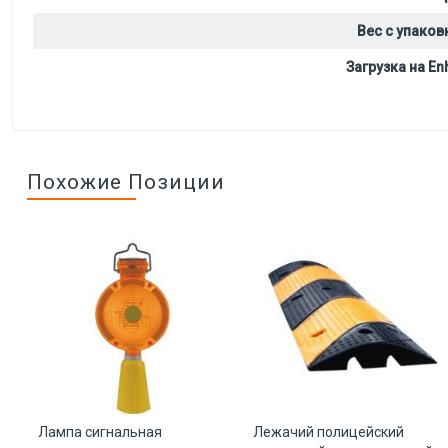
Вес с упаков
Загрузка на Enh
Похожие Позиции
ля
Лампа сигнальная
Лежачий полицейский