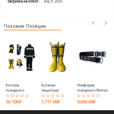
Загрузка на Enhof :
Sep 9, 2025
Похожие Позиции
Костюм
Ботинки
Униформа
пожарного
защитные
пожарного Nomex
огнестойкий
пожарные для
CE EN469
арамидный
спасательных
NFPA1971
26.72K₽
1,771.00₽
9,600.00₽
темно-синий (арт.
работ (арт. 25-
стандарт (арт. 25-
25-5086616)
5086608)
5086366)