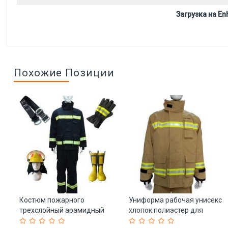
Загрузка на Enh
Похожие Позиции
Костюм пожарного
Униформа рабочая унисекс
я
трехслойный арамидный
хлопок полиэстер для
8)
синий CE EN469 (арт. 25-
персонала (арт. 25-5086481)