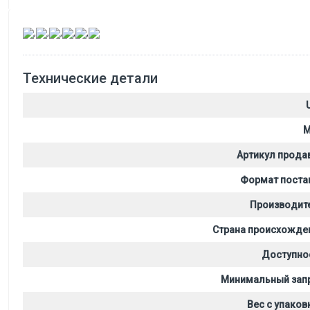
,
,
,
,
,
Технические детали
M
Артикул прода
Формат поста
Производит
Страна происхожде
Доступно
Минимальный зап
Вес с упаков