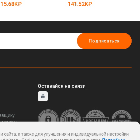
25-5086402)
15.68K₽
141.52K₽
7
Подписаться
Оставайся на связи
тавщику
ддержку
и сайта, а также для улучшения и индивидуальной настройки