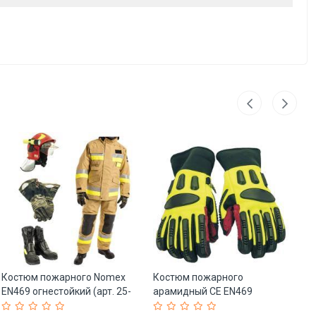
Костюм пожарного Nomex
Костюм пожарного
Ко
EN469 огнестойкий (арт. 25-
арамидный CE EN469
м
5086602)
европейский стандарт (арт.
(а