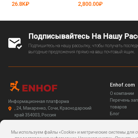
5086389)
26.8K₽
2,800.00₽
Подписывайтесь На Нашу Ра
Подпишитесь на нашу рассылку, чтобы получать последн
выгодные предложения прямо на ваш почтовый ящик.
Enhof.com
О компании
Перечень за
Информационная платформа
товаров
, 24, Макаренко, Сочи, Краснодарский
Блог
край 354003, Россия
support@enhof.com
http://enhof.com
Мы используем файлы «Cookie» и метрические системы для с