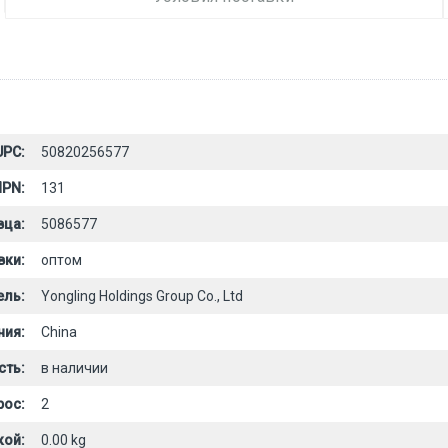
UPC:
50820256577
PN:
131
вца:
5086577
вки:
оптом
ель:
Yongling Holdings Group Co., Ltd
ния:
China
сть:
в наличии
рос:
2
кой:
0.00 kg