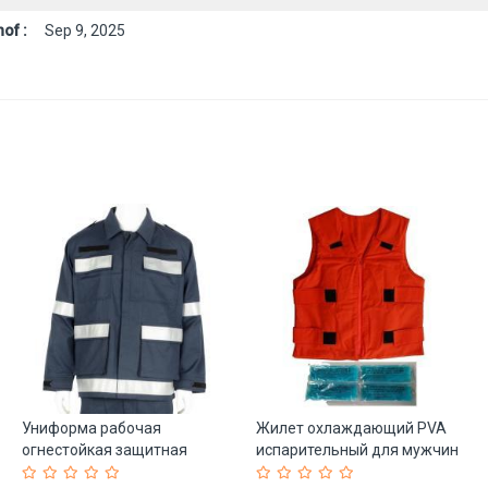
of :
Sep 9, 2025
Униформа рабочая
Жилет охлаждающий PVA
огнестойкая защитная
испарительный для мужчин
промышленная (арт. 25-
летний (арт. 25-5086430)