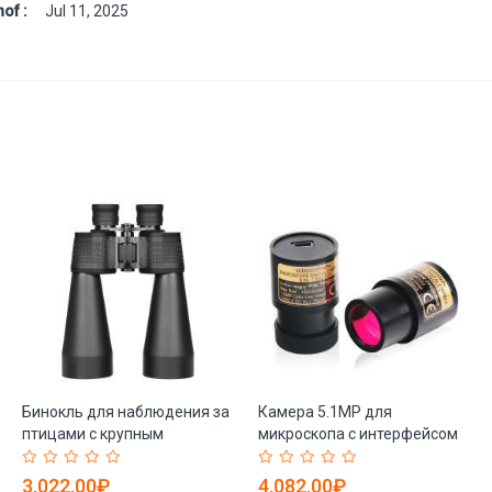
of :
Jul 11, 2025
Бинокль для наблюдения за
Камера 5.1MP для
птицами с крупным
микроскопа с интерфейсом
объективом 15X70 (арт. 25-
23.2 мм и USB (арт. 25-
9072263)
9072000)
3,022.00₽
4,082.00₽