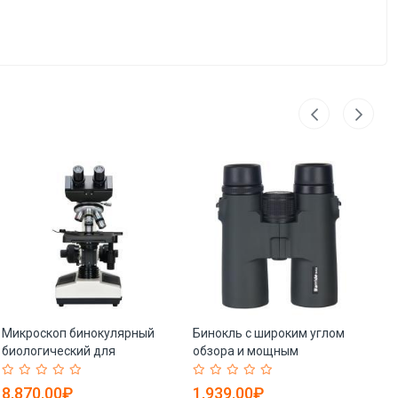
Микроскоп бинокулярный
Бинокль с широким углом
Ми
биологический для
обзора и мощным
мо
студента, увеличение 40X-
увеличением для дальних
ту
1000X (арт. 25-9071952)
расстояний (арт. 25-
40
8,870.00₽
1,939.00₽
1