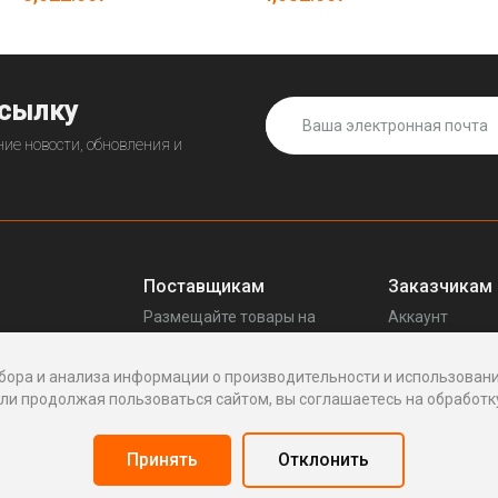
ссылку
ие новости, обновления и
Поставщикам
Заказчикам
Размещайте товары на
Аккаунт
прещенных
Enhof
Ваши запросы
Стать поставщиком
Споры
бора и анализа информации о производительности и использовани
Как это работает
Написать пос
и продолжая пользоваться сайтом, вы соглашаетесь на обработку
Вопросы
Написать в по
Реквизиты
Принять
Отклонить