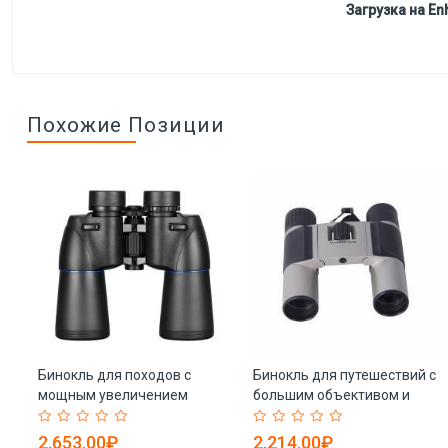
Загрузка на Enh
Похожие Позиции
й
Бинокль для походов с
Бинокль для путешествий с
им
мощным увеличением
большим объективом и
)
12X50 и широким углом
высокой мощностью (арт.
обзора (арт. 25-9072192)
25-9072145)
2,653.00₽
2,214.00₽