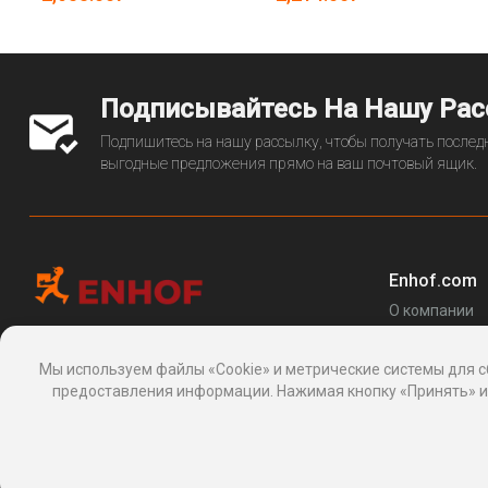
Подписывайтесь На Нашу Ра
Подпишитесь на нашу рассылку, чтобы получать последн
выгодные предложения прямо на ваш почтовый ящик.
Enhof.com
О компании
Перечень за
Информационная платформа
товаров
, 24, Макаренко, Сочи, Краснодарский
Мы используем файлы «Cookie» и метрические системы для с
Блог
край 354003, Россия
предоставления информации. Нажимая кнопку «Принять» ил
support@enhof.com
http://enhof.com