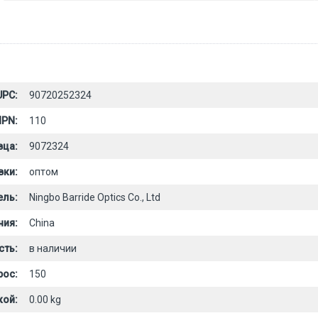
UPC:
90720252324
PN:
110
вца:
9072324
вки:
оптом
ель:
Ningbo Barride Optics Co., Ltd
ния:
China
сть:
в наличии
рос:
150
кой:
0.00 kg