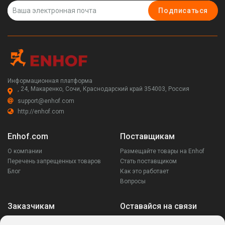
Подписаться
Информационная платформа
, 24, Макаренко, Сочи, Краснодарский край 354003, Россия
support@enhof.com
http://enhof.com
Enhof.com
Поставщикам
О компании
Размещайте товары на Enhof
Перечень запрещенных товаров
Стать поставщиком
Блог
Как это работает
Вопросы
Заказчикам
Оставайся на связи
Аккаунт