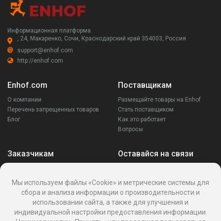
Информационная платформа
, 24, Макаренко, Сочи, Краснодарский край 354003, Россия
support@enhof.com
http://enhof.com
Enhof.com
Поставщикам
О компании
Размещайте товары на Enhof
Перечень запрещенных товаров
Стать поставщиком
Блог
Как это работает
Вопросы
Заказчикам
Оставайся на связи
Аккаунт
Ваши запросы
Мы используем файлы «Cookie» и метрические системы для
Споры
сбора и анализа информации о производительности и
Написать поставщику
использовании сайта, а также для улучшения и
Написать в поддержку
индивидуальной настройки предоставления информации.
Реквизиты