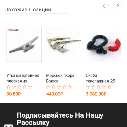
Похожие Позиции
Утка швартовная
Морской якорь
Скоба
плоская из
Брюса
такелажная, 25
оцинкованного
тонн
железа
30.80₽
440.00₽
3,080.00₽
Подписывайтесь На Нашу
Рассылку