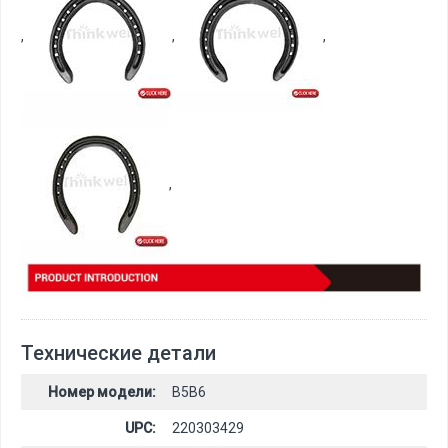
,
,
,
,
Технические детали
Номер модели:
B5B6
UPC:
220303429