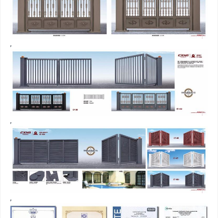
,
,
,