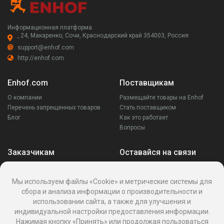
Информационная платформа
, 24, Макаренко, Сочи, Краснодарский край 354003, Россия
support@enhof.com
http://enhof.com
Enhof.com
Поставщикам
О компании
Размещайте товары на Enhof
Перечень запрещенных товаров
Стать поставщиком
Блог
Как это работает
Вопросы
Заказчикам
Оставайся на связи
Аккаунт
Ваши запросы
Мы используем файлы «Cookie» и метрические системы для
Споры
сбора и анализа информации о производительности и
Написать поставщику
использовании сайта, а также для улучшения и
Написать в поддержку
индивидуальной настройки предоставления информации.
Реквизиты
Нажимая кнопку «Принять» или продолжая пользоваться