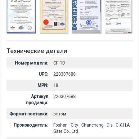
Технические детали
Номер модели:
CF-1D
UPC:
220307688
MPN:
18
Артикул
220307688
продавца:
Формат поставки:
оптом
Производитель:
Foshan City Chancheng Dis C.X.H.A
Gate Co., Ltd.