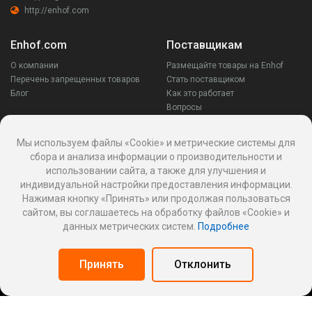
http://enhof.com
Enhof.com
Поставщикам
О компании
Размещайте товары на Enhof
Перечень запрещенных товаров
Стать поставщиком
Блог
Как это работает
Вопросы
Заказчикам
Оставайся на связи
Мы используем файлы «Cookie» и метрические системы для
сбора и анализа информации о производительности и
Аккаунт
использовании сайта, а также для улучшения и
Ваши запросы
индивидуальной настройки предоставления информации.
Споры
Нажимая кнопку «Принять» или продолжая пользоваться
Написать поставщику
сайтом, вы соглашаетесь на обработку файлов «Cookie» и
Написать в поддержку
данных метрических систем.
Подробнее
Реквизиты
Принять
Отклонить
Политика Cookies
Политика обработки персональных данных
Оферта пользования информационной платформой