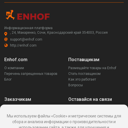
Информационная платформа
, 24, Макаренко, Сочи, Краснодарский край 354003, Россия
support@enhof.com
http://enhof.com
Enhof.com
Поставщикам
О компании
Размещайте товары на Enhof
Перечень запрещенных товаров
Стать поставщиком
Блог
Как это работает
Вопросы
Заказчикам
Оставайся на связи
Аккаунт
Ваши запросы
Мы используем файлы «Cookie» и метрические системы для
Споры
сбора и анализа информации о производительности и
Написать поставщику
использовании сайта, а также для улучшения и