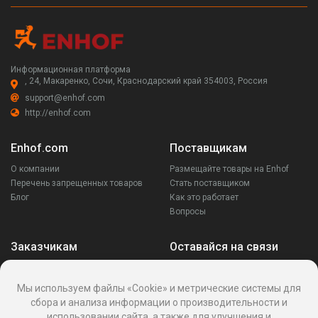
Информационная платформа
, 24, Макаренко, Сочи, Краснодарский край 354003, Россия
support@enhof.com
http://enhof.com
Enhof.com
Поставщикам
О компании
Размещайте товары на Enhof
Перечень запрещенных товаров
Стать поставщиком
Блог
Как это работает
Вопросы
Заказчикам
Оставайся на связи
Аккаунт
Ваши запросы
Мы используем файлы «Cookie» и метрические системы для
Споры
сбора и анализа информации о производительности и
Написать поставщику
использовании сайта, а также для улучшения и