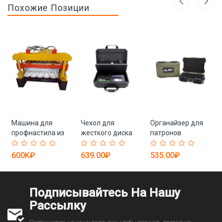
Похожие Позиции
Машина для
Чехол для
Органайзер для
профнастила из
жесткого диска
патронов
б
цветной стали,
GLARY EVA с
тактический
)
трапециевидные
карманами (арт.
ударопрочный
600K₽
639.00₽
535.00₽
листы (арт. 25-
25-19082399)
(арт. 25-19082673)
18080113)
Подписывайтесь На Нашу
Рассылку