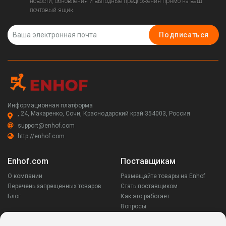
новости, обновления и выгодные предложения прямо на ваш
почтовый ящик.
Подписаться
Информационная платформа
, 24, Макаренко, Сочи, Краснодарский край 354003, Россия
support@enhof.com
http://enhof.com
Enhof.com
Поставщикам
О компании
Размещайте товары на Enhof
Перечень запрещенных товаров
Стать поставщиком
Блог
Как это работает
Вопросы