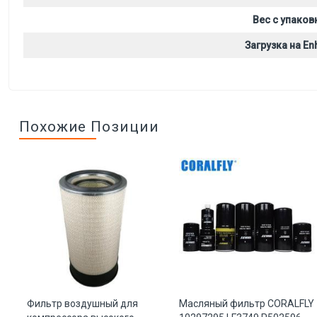
Вес с упаков
Загрузка на Enh
Похожие Позиции
й
Фильтр воздушный для
Масляный фильтр CORALFLY