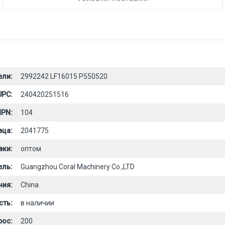
ели:
2992242 LF16015 P550520
UPC:
240420251516
PN:
104
вца:
2041775
вки:
оптом
ель:
Guangzhou Coral Machinery Co.,LTD
ния:
China
сть:
в наличии
рос:
200