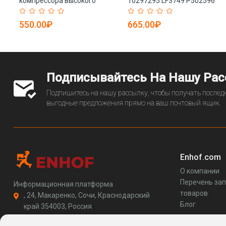
компрессора высокого
10297295 LF3749 P502596
качества Filter element
B7171 W1170/13 для
35123520 (арт. 25-28071964)
экскаваторов (арт. 20-
550.00₽
665.00₽
20125776)
Подписывайтесь На Нашу Ра
Подпишитесь на нашу рассылку, чтобы получать последн
выгодные предложения прямо на ваш почтовый ящик.
Enhof.com
О компании
Перечень за
Информационная платформа
товаров
, 24, Макаренко, Сочи, Краснодарский
Блог
край 354003, Россия
support@enhof.com