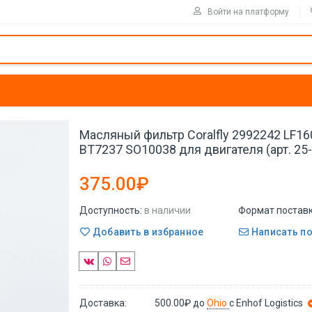
Войти на платформу
Масляный фильтр Coralfly 2992242 LF1
BT7237 SO10038 для двигателя (арт. 25
375.00₽
Доступность:
в наличии
Формат поставк
Добавить в избранное
Написать п
Доставка:
500.00₽
до
Ohio
с Enhof Logistics