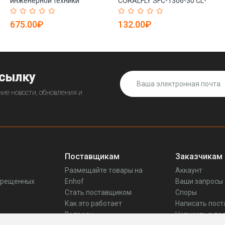
инженерной техники
CORALFLY SFC-1306-30 CL-
высокого давления
S1223-O BF1223-O 30-01090-
31ee01060 Hf35490
00 для грузовых дизелей
675.00₽
132.00₽
(арт. 20-20125783)
ссылку
ие новости, обновления и
Поставщикам
Заказчикам
Размещайте товары на
Аккаунт
прещенных
Enhof
Ваши запросы
Стать поставщиком
Споры
Как это работает
Написать пос
Вопросы
Написать в по