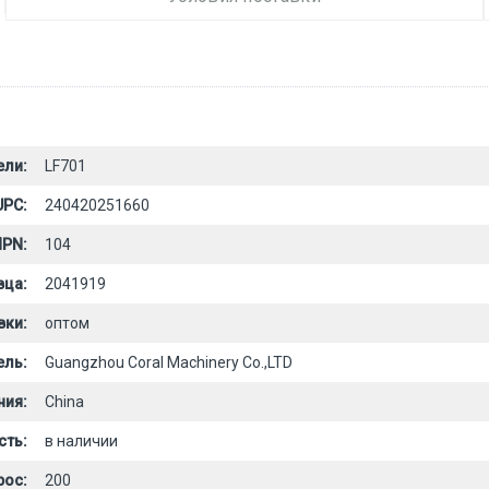
ели:
LF701
UPC:
240420251660
PN:
104
вца:
2041919
вки:
оптом
ель:
Guangzhou Coral Machinery Co.,LTD
ния:
China
сть:
в наличии
рос:
200