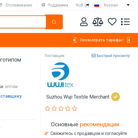
Отслеживание
Поддержка
RUB (₽)
Russian
Посмотреть тарифы!
Поставщик
Быстрый просмотр
оготипом
и:
оптом
оставщику
Suzhou Wuji Textile Merchant
Основные
рекомендации
Свяжитесь с продавцом и согласуйте