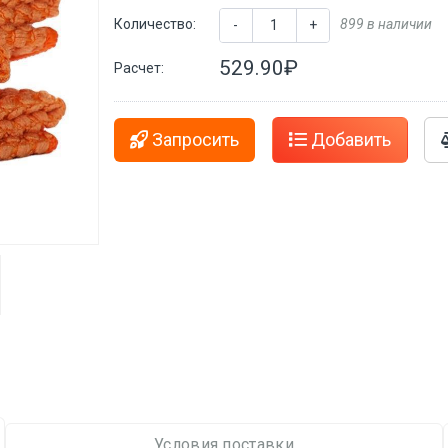
Количество:
899 в наличии
-
+
529.90₽
Расчет:
Запросить
Добавить
Условия поставки