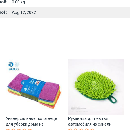
кой:
0.00 kg
of :
Aug 12, 2022
Универсальное полотенце
Рукавица для мытья
для уборки дома из
автомобиля из синели