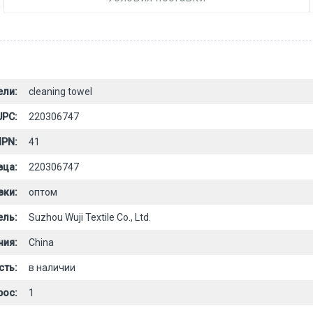
ели:
cleaning towel
UPC:
220306747
PN:
41
вца:
220306747
вки:
оптом
ель:
Suzhou Wuji Textile Co., Ltd.
ния:
China
сть:
в наличии
рос:
1