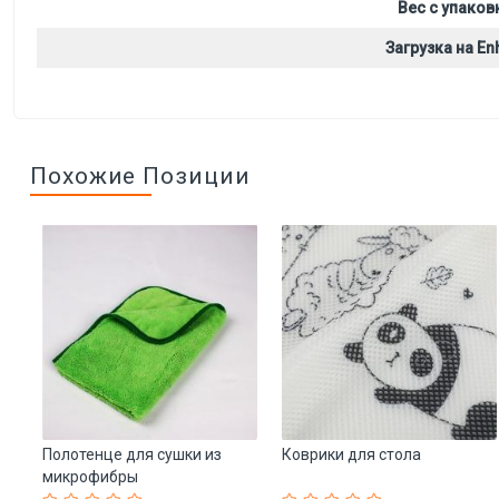
Вес с упаков
Загрузка на Enh
Похожие Позиции
ы
Полотенце для сушки из
Коврики для стола
микрофибры