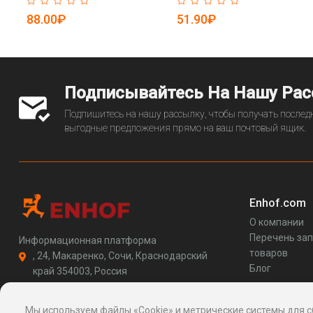
88.00₽
51.90₽
Подписывайтесь На Нашу Ра
Подпишитесь на нашу рассылку, чтобы получать последн
выгодные предложения прямо на ваш почтовый ящик.
Enhof.com
О компании
Перечень за
Информационная платформа
товаров
, 24, Макаренко, Сочи, Краснодарский
Блог
край 354003, Россия
support@enhof.com
http://enhof.com
Мы используем файлы «Cookie» и метрические системы для с