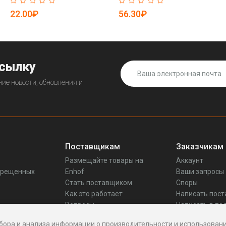
микрофибры
22.00₽
56.30₽
ссылку
ие новости, обновления и
Поставщикам
Заказчикам
Размещайте товары на
Аккаунт
прещенных
Enhof
Ваши запросы
Стать поставщиком
Споры
Как это работает
Написать пос
Вопросы
Написать в по
Реквизиты
бора и анализа информации о производительности и использовани