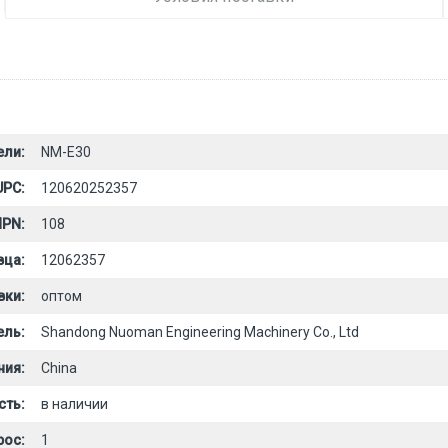
ели:
NM-E30
UPC:
120620252357
PN:
108
вца:
12062357
вки:
оптом
ель:
Shandong Nuoman Engineering Machinery Co., Ltd
ния:
China
сть:
в наличии
рос:
1