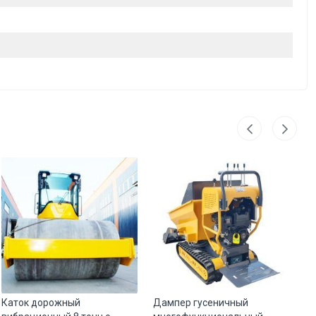
Каток дорожный
Дампер гусеничный
Р