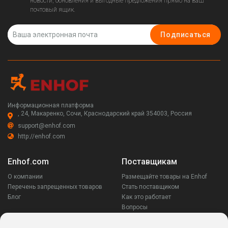
новости, обновления и выгодные предложения прямо на ваш
почтовый ящик.
Подписаться
Информационная платформа
, 24, Макаренко, Сочи, Краснодарский край 354003, Россия
support@enhof.com
http://enhof.com
Enhof.com
Поставщикам
О компании
Размещайте товары на Enhof
Перечень запрещенных товаров
Стать поставщиком
Блог
Как это работает
Вопросы