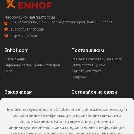
Информационная платформа
, 24, Макаренко, Сочи, Краснодарский край 354003, Россия
support@enhof.com
http://enhof.com
Enhof.com
Поставщикам
О компании
Размещайте товары на Enhof
Перечень запрещенных товаров
Стать поставщиком
Блог
Как это работает
Вопросы
Заказчикам
Оставайся на связи
Аккаунт
Ваши запросы
Мы используем файлы «Cookie» и метрические системы для
Споры
сбора и анализа информации о производительности и
Написать поставщику
использовании сайта, а также для улучшения и
Написать в поддержку
индивидуальной настройки предоставления информации.
Реквизиты
Нажимая кнопку «Принять» или продолжая пользоваться