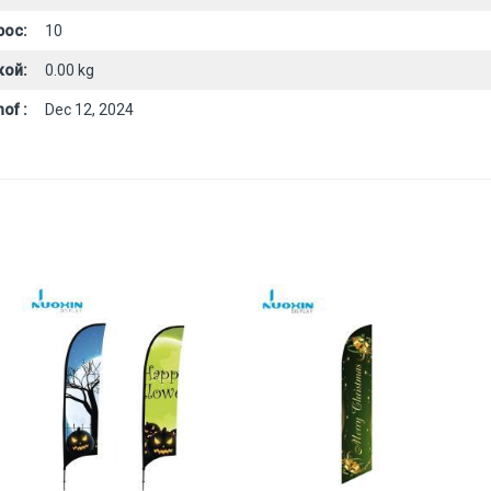
рос:
10
кой:
0.00 kg
of :
Dec 12, 2024