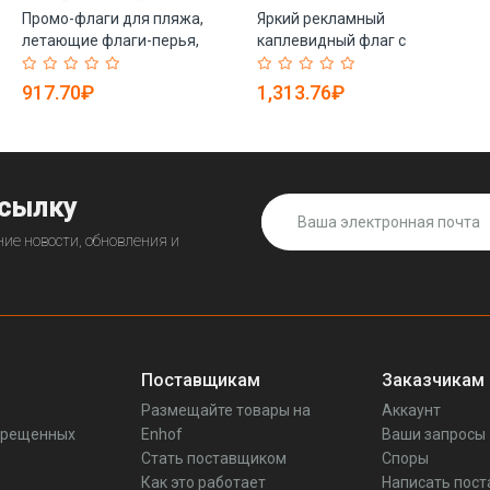
Промо-флаги для пляжа,
Яркий рекламный
летающие флаги-перья,
каплевидный флаг с
декор для улицы (арт.
печатью, пляжный перьевой
21102962)
флаг (арт. 21102964)
917.70₽
1,313.76₽
ссылку
ие новости, обновления и
Поставщикам
Заказчикам
Размещайте товары на
Аккаунт
прещенных
Enhof
Ваши запросы
Стать поставщиком
Споры
Как это работает
Написать пос