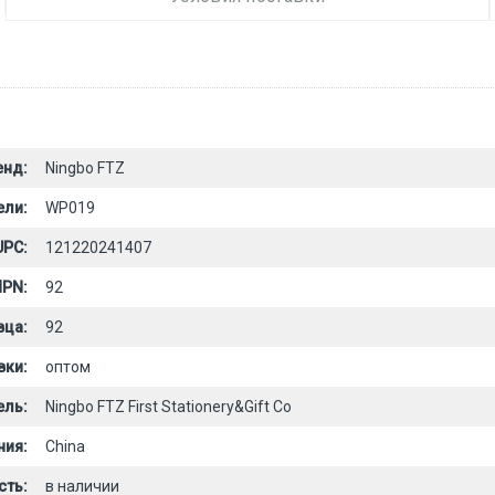
енд:
Ningbo FTZ
ели:
WP019
UPC:
121220241407
PN:
92
вца:
92
вки:
оптом
ель:
Ningbo FTZ First Stationery&Gift Co
ния:
China
сть:
в наличии