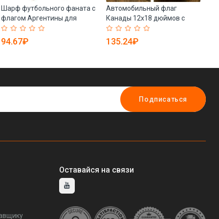
Шарф футбольного фаната с
Автомобильный флаг
Ве
флагом Аргентины для
Канады 12x18 дюймов с
дл
матчей 2022 года (арт.
цифровой печатью (арт.
ма
21102693)
21102825)
(а
94.67₽
135.24₽
4
Подписаться
Оставайся на связи
тавщику