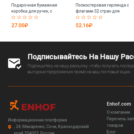
Подарочная бумажная
Полиэстеровая гирлянда с
коробка для ручек, с
флагами 32 стран для
персонализированным
футбольных фанатов (арт.
логотипом (арт. 2611736)
21102858)
27.00₽
52.16₽
Подписывайтесь На Нашу Ра
Подпишитесь на нашу рассылку, чтобы получать последн
выгодные предложения прямо на ваш почтовый ящик.
Enhof.com
О компании
Перечень за
Информационная платформа
товаров
, 24, Макаренко, Сочи, Краснодарский
Блог
край 354003, Россия