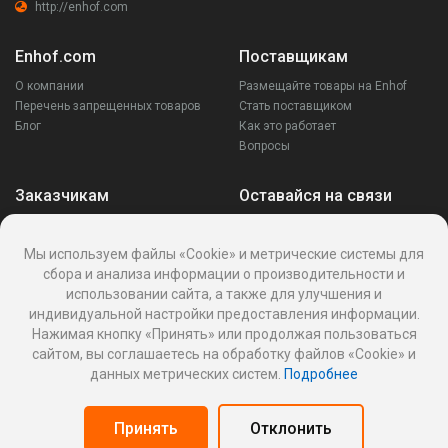
http://enhof.com
Enhof.com
Поставщикам
О компании
Размещайте товары на Enhof
Перечень запрещенных товаров
Стать поставщиком
Блог
Как это работает
Вопросы
Заказчикам
Оставайся на связи
Аккаунт
Ваши запросы
Мы используем файлы «Cookie» и метрические системы для
Споры
сбора и анализа информации о производительности и
Написать поставщику
использовании сайта, а также для улучшения и
Написать в поддержку
индивидуальной настройки предоставления информации.
Реквизиты
Нажимая кнопку «Принять» или продолжая пользоваться
сайтом, вы соглашаетесь на обработку файлов «Cookie» и
данных метрических систем.
Подробнее
Политика Cookies
Политика обработки персональных данных
Принять
Отклонить
Оферта пользования информационной платформой