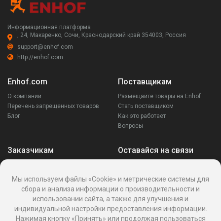
Информационная платформа
, 24, Макаренко, Сочи, Краснодарский край 354003, Россия
support@enhof.com
http://enhof.com
Enhof.com
Поставщикам
О компании
Размещайте товары на Enhof
Перечень запрещенных товаров
Стать поставщиком
Блог
Как это работает
Вопросы
Заказчикам
Оставайся на связи
Аккаунт
Ваши запросы
Мы используем файлы «Cookie» и метрические системы для
Споры
сбора и анализа информации о производительности и
Написать поставщику
использовании сайта, а также для улучшения и
Написать в поддержку
индивидуальной настройки предоставления информации.
Реквизиты
Нажимая кнопку «Принять» или продолжая пользоваться