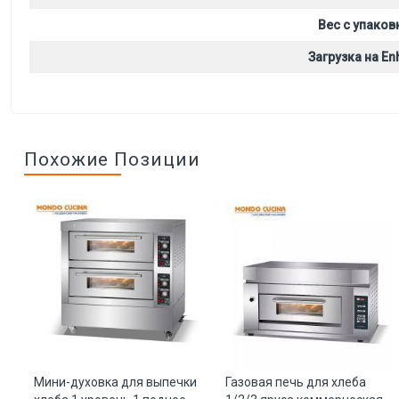
Вес с упаков
Загрузка на Enh
Похожие Позиции
ый
Мини-духовка для выпечки
Газовая печь для хлеба