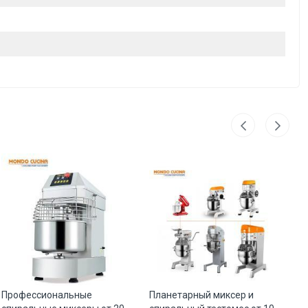
Профессиональные
Планетарный миксер и
Пе