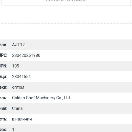
ели:
AJT12
UPC:
280420251980
PN:
105
вца:
28041554
вки:
оптом
ель:
Golden Chef Machinery Co., Ltd
ния:
China
сть:
в наличии
рос:
1