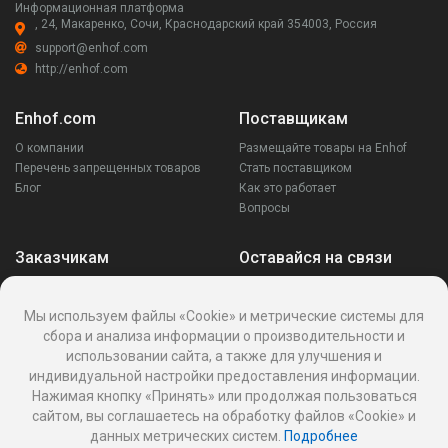
Информационная платформа
, 24, Макаренко, Сочи, Краснодарский край 354003, Россия
support@enhof.com
http://enhof.com
Enhof.com
Поставщикам
О компании
Размещайте товары на Enhof
Перечень запрещенных товаров
Стать поставщиком
Блог
Как это работает
Вопросы
Заказчикам
Оставайся на связи
Аккаунт
Ваши запросы
Мы используем файлы «Cookie» и метрические системы для
Споры
сбора и анализа информации о производительности и
Написать поставщику
использовании сайта, а также для улучшения и
Написать в поддержку
индивидуальной настройки предоставления информации.
Реквизиты
Нажимая кнопку «Принять» или продолжая пользоваться
сайтом, вы соглашаетесь на обработку файлов «Cookie» и
данных метрических систем.
Подробнее