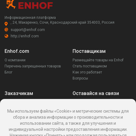
Информационная платформа
, 24, Макаренко, Сочи, Краснодарский край 354003, Россия
support@enhof.com
http://enhof.com
Enhof.com
Поставщикам
О компании
Размещайте товары на Enhof
Перечень запрещенных товаров
Стать поставщиком
Блог
Как это работает
Вопросы
Заказчикам
Оставайся на связи
Аккаунт
Ваши запросы
Мы используем файлы «Cookie» и метрические системы для
Споры
сбора и анализа информации о производительности и
Написать поставщику
использовании сайта, а также для улучшения и
Написать в поддержку
индивидуальной настройки предоставления информации.
Реквизиты
Нажимая кнопку «Принять» или продолжая пользоваться