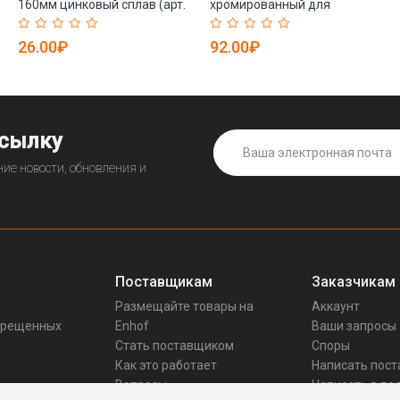
160мм цинковый сплав (арт.
хромированный для
25-19084332)
ремонта (арт. 26-2402258)
26.00₽
92.00₽
ссылку
ие новости, обновления и
Поставщикам
Заказчикам
Размещайте товары на
Аккаунт
прещенных
Enhof
Ваши запросы
Стать поставщиком
Споры
Как это работает
Написать пос
Вопросы
Написать в по