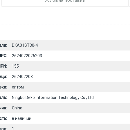
Условия поставки
ели:
DKA01ST30-4
UPC:
2624022026203
PN:
155
вца:
262402203
вки:
оптом
ель:
Ningbo Deko Information Technology Co., Ltd
ния:
China
сть:
в наличии
рос:
1