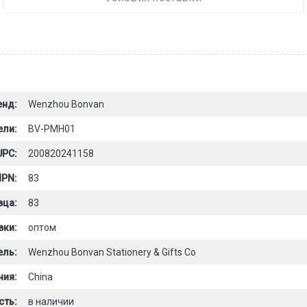
енд:
Wenzhou Bonvan
ели:
BV-PMH01
UPC:
200820241158
PN:
83
вца:
83
вки:
оптом
ель:
Wenzhou Bonvan Stationery & Gifts Co
ния:
China
сть:
в наличии