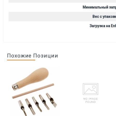
Минимальный зап
Вес с упаков
Загрузка на Enh
Похожие Позиции