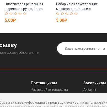
Пластиковая рекламная
Набор из 20 двусторонних
шариковая ручка, белая
маркеров для ткани с
ручка для подарков,
несмываемой краской,
оптовая продажа (арт.
текстильный маркер (арт.
5.00₽
5.00₽
21082103)
21102085)
ссылку
ие новости, обновления и
Поставщикам
Заказчикам
Размещайте товары на
Аккаунт
прещенных
Enhof
Ваши запросы
Стать поставщиком
Споры
бора и анализа информации о производительности и использовани
Как это работает
Написать пос