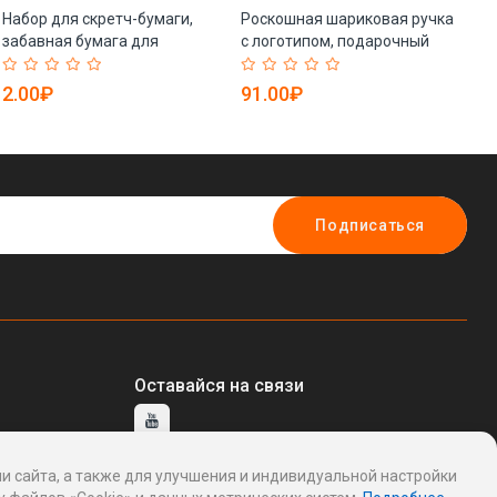
Набор для скретч-бумаги,
Роскошная шариковая ручка
То
забавная бумага для
с логотипом, подарочный
по
рукоделия для детей,
набор премиум-класса (арт.
ст
подарок на праздник (арт.
21081950)
го
2.00₽
91.00₽
1
21082442)
Подписаться
Оставайся на связи
и сайта, а также для улучшения и индивидуальной настройки
тавщику