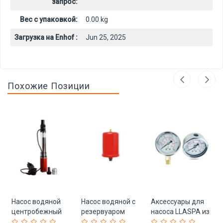
запрос:
Вес с упаковкой:
0.00 kg
Загрузка на Enhof :
Jun 25, 2025
Похожие Позиции
Насос водяной
Насос водяной с
Аксессуары для
центробежный
резервуаром
насоса LLASPA из
300 вольт (арт. 25-
LLASPA Wenling
меди с