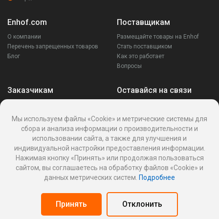
Enhof.com
Поставщикам
О компании
Размещайте товары на Enhof
Перечень запрещенных товаров
Стать поставщиком
Блог
Как это работает
Вопросы
Заказчикам
Оставайся на связи
Аккаунт
Ваши запросы
Мы используем файлы «Cookie» и метрические системы для
Споры
сбора и анализа информации о производительности и
Написать поставщику
использовании сайта, а также для улучшения и
Написать в поддержку
индивидуальной настройки предоставления информации.
Реквизиты
Нажимая кнопку «Принять» или продолжая пользоваться
сайтом, вы соглашаетесь на обработку файлов «Cookie» и
данных метрических систем.
Подробнее
Политика Cookies
Политика обработки персональных данных
Принять
Отклонить
Оферта пользования информационной платформой
Панель поставщика
© 2026
Enhof