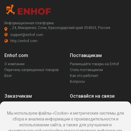
Информационная платформа
, 24, Макаренко, Сочи, Краснодарский край 354003, Россия
support@enhof.com
http://enhof.com
Enhof.com
Поставщикам
О компании
Размещайте товары на Enhof
Перечень запрещенных товаров
Стать поставщиком
Блог
Как это работает
Вопросы
Заказчикам
Оставайся на связи
Аккаунт
Ваши запросы
Мы используем файлы «Cookie» и метрические системы для
Споры
сбора и анализа информации о производительности и
Написать поставщику
использовании сайта, а также для улучшения и
Написать в поддержку
индивидуальной настройки предоставления информации.