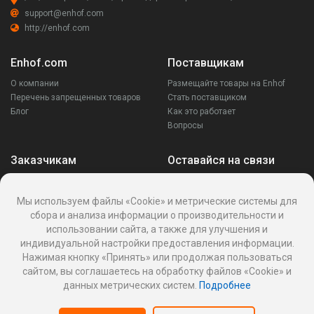
support@enhof.com
http://enhof.com
Enhof.com
Поставщикам
О компании
Размещайте товары на Enhof
Перечень запрещенных товаров
Стать поставщиком
Блог
Как это работает
Вопросы
Заказчикам
Оставайся на связи
Аккаунт
Ваши запросы
Мы используем файлы «Cookie» и метрические системы для
Споры
сбора и анализа информации о производительности и
Написать поставщику
использовании сайта, а также для улучшения и
Написать в поддержку
индивидуальной настройки предоставления информации.
Реквизиты
Нажимая кнопку «Принять» или продолжая пользоваться
сайтом, вы соглашаетесь на обработку файлов «Cookie» и
данных метрических систем.
Подробнее
Политика Cookies
Политика обработки персональных данных