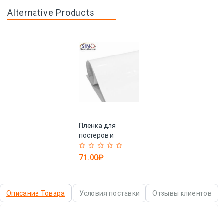
Alternative Products
Пленка для
постеров и
вывесок,
самоклеящаяся,
71.00₽
для резки на
плоттере и декора
(арт. 1312494)
Описание Товара
Условия поставки
Отзывы клиентов