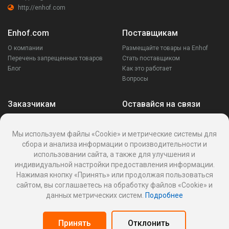
http://enhof.com
Enhof.com
Поставщикам
О компании
Размещайте товары на Enhof
Перечень запрещенных товаров
Стать поставщиком
Блог
Как это работает
Вопросы
Заказчикам
Оставайся на связи
Аккаунт
Ваши запросы
Мы используем файлы «Cookie» и метрические системы для
Споры
сбора и анализа информации о производительности и
Написать поставщику
использовании сайта, а также для улучшения и
Написать в поддержку
индивидуальной настройки предоставления информации.
Реквизиты
Нажимая кнопку «Принять» или продолжая пользоваться
сайтом, вы соглашаетесь на обработку файлов «Cookie» и
данных метрических систем.
Подробнее
Политика Cookies
Политика обработки персональных данных
Принять
Отклонить
Оферта пользования информационной платформой